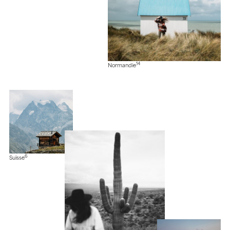
14
Normandie
6
Suisse