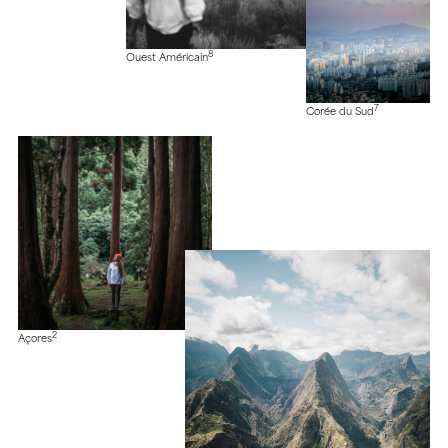
8
Ouest Américain
7
Corée du Sud
2
Açores