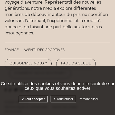
voyage d’aventure. Représentatif des nouvelles
générations, notre média explore différentes
manières de découvrir autour du prisme sportif en
valorisant l’alternatif, l’expérientiel et la mobilité
douce et en faisant une part belle aux territoires
insoupçonnés.
FRANCE
AVENTURES SPORTIVES
QUI SOMMES NOUS ?
PAGE D’ACCUEIL
COMMENT NOUS SOUTENIR ?
Ce site utilise des cookies et vous donne le contrôle sur
ceux que vous souhaitez activer
Tout accepter
Tout refuser
Personnaliser
© 2026 Hellolaroux
Mentions légales et confidentialité
Gestion des cookies
Site by
Krabb