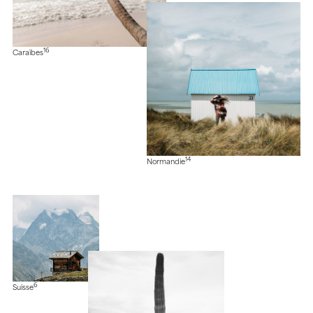
16
Caraïbes
14
Normandie
6
Suisse