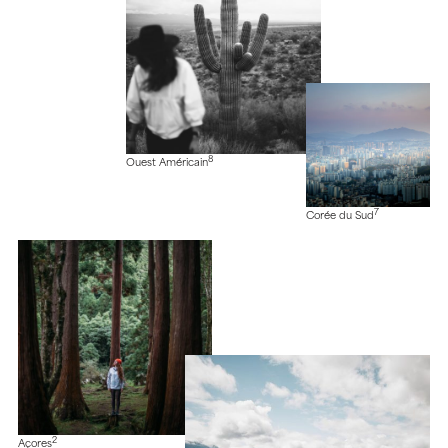
8
Ouest Américain
7
Corée du Sud
2
Açores