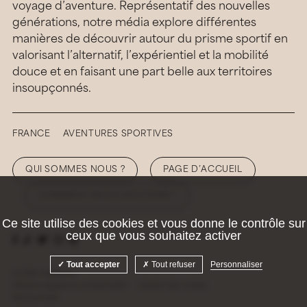
voyage d’aventure. Représentatif des nouvelles
générations, notre média explore différentes
manières de découvrir autour du prisme sportif en
valorisant l’alternatif, l’expérientiel et la mobilité
douce et en faisant une part belle aux territoires
insoupçonnés.
FRANCE
AVENTURES SPORTIVES
QUI SOMMES NOUS ?
PAGE D’ACCUEIL
COMMENT NOUS SOUTENIR ?
Ce site utilise des cookies et vous donne le contrôle sur
ceux que vous souhaitez activer
Tout accepter
Tout refuser
Personnaliser
© 2026 Hellolaroux
Mentions légales et confidentialité
Gestion des cookies
Site by
Krabb