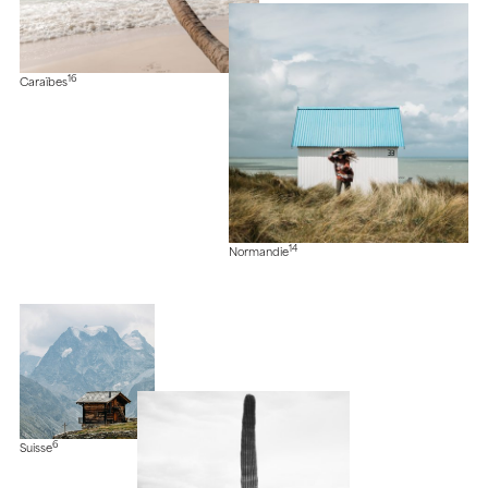
16
Caraïbes
14
Normandie
6
Suisse