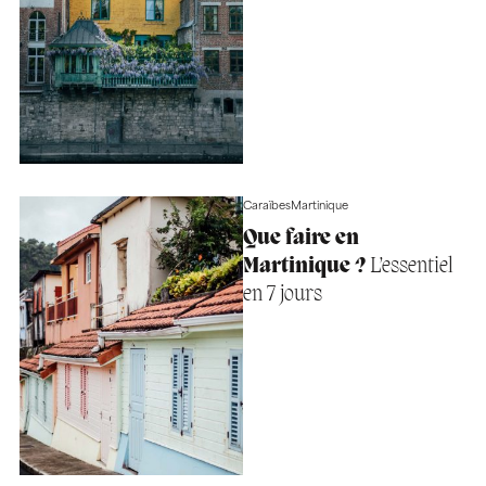
Caraïbes
Martinique
Que faire en
Martinique ?
L’essentiel
en 7 jours