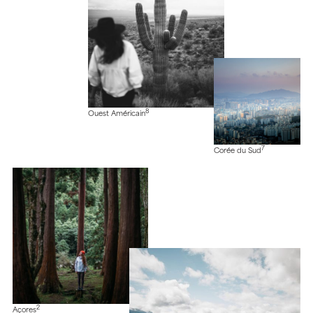
8
Ouest Américain
7
Corée du Sud
2
Açores