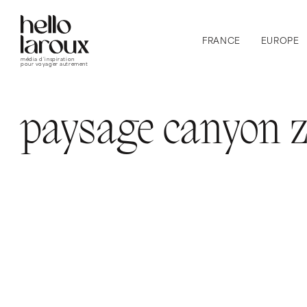
FRANCE
EUROPE
média d’inspiration
pour voyager autrement
paysage canyon z