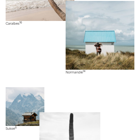
16
Caraïbes
14
Normandie
6
Suisse