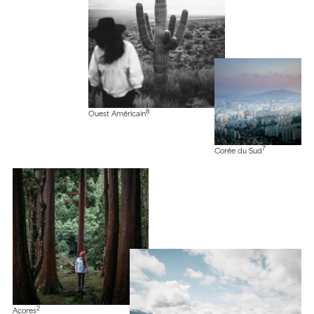
8
Ouest Américain
7
Corée du Sud
2
Açores