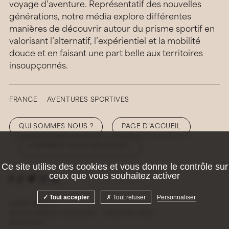
voyage d’aventure. Représentatif des nouvelles
générations, notre média explore différentes
manières de découvrir autour du prisme sportif en
valorisant l’alternatif, l’expérientiel et la mobilité
douce et en faisant une part belle aux territoires
insoupçonnés.
FRANCE
AVENTURES SPORTIVES
QUI SOMMES NOUS ?
PAGE D’ACCUEIL
COMMENT NOUS SOUTENIR ?
Ce site utilise des cookies et vous donne le contrôle sur
ceux que vous souhaitez activer
Tout accepter
Tout refuser
Personnaliser
© 2026 Hellolaroux
Mentions légales et confidentialité
Gestion des cookies
Site by
Krabb