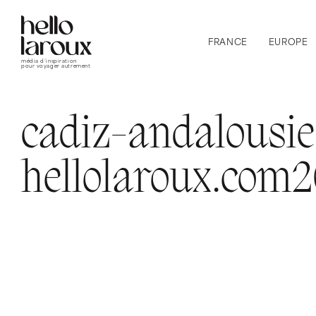
FRANCE
EUROPE
média d’inspiration
pour voyager autrement
cadiz-andalousie
hellolaroux.com