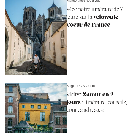
France
Itinérance à vélo
V46 : notre itinéraire de 7
jours sur la
véloroute
Coeur de France
Belgique
City Guide
Visiter
Namur en 2
jours
: itinéraire, conseils,
bonnes adresses