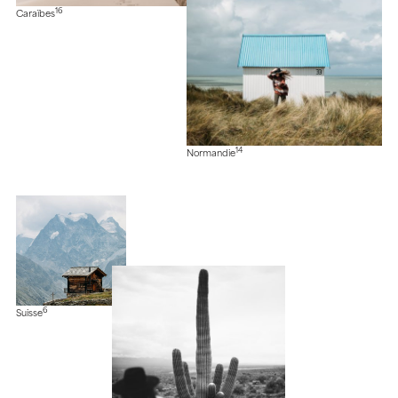
16
Caraïbes
14
Normandie
6
Suisse