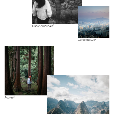
8
Ouest Américain
7
Corée du Sud
2
Açores