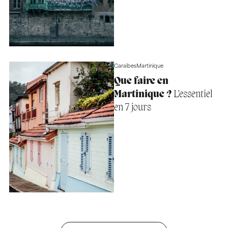
Caraïbes
Martinique
Que faire en
Martinique ?
L’essentiel
en 7 jours