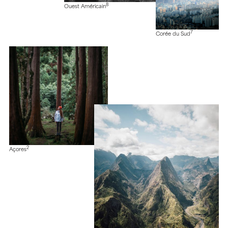
8
Ouest Américain
7
Corée du Sud
2
Açores