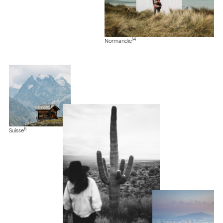
14
Normandie
6
Suisse