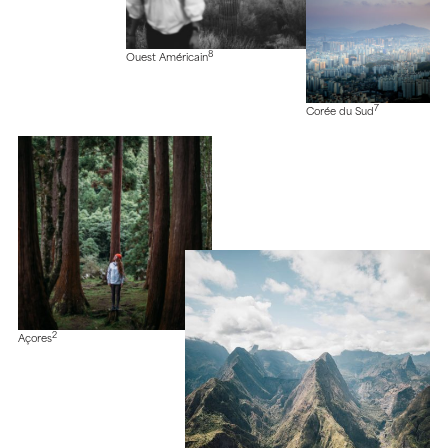
8
Ouest Américain
7
Corée du Sud
2
Açores