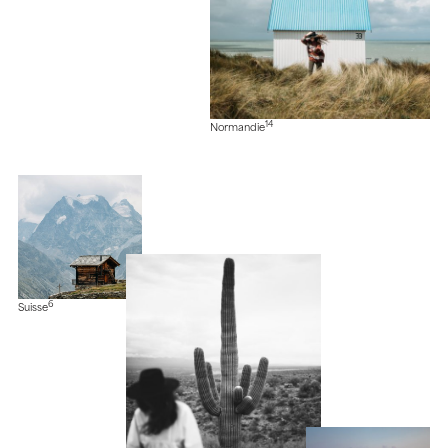
14
Normandie
6
Suisse