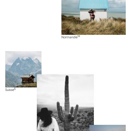
14
Normandie
6
Suisse