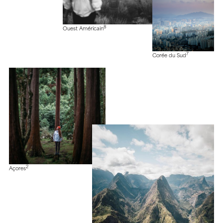
8
Ouest Américain
7
Corée du Sud
2
Açores