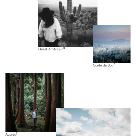
8
Ouest Américain
7
Corée du Sud
2
Açores