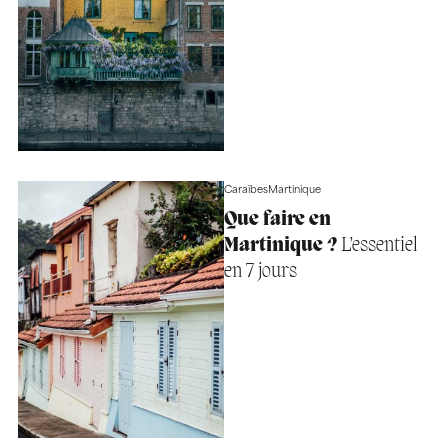
Caraïbes
Martinique
Que faire en
Martinique ?
L’essentiel
en 7 jours