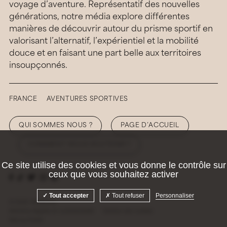
voyage d’aventure. Représentatif des nouvelles
générations, notre média explore différentes
manières de découvrir autour du prisme sportif en
valorisant l’alternatif, l’expérientiel et la mobilité
douce et en faisant une part belle aux territoires
insoupçonnés.
FRANCE
AVENTURES SPORTIVES
QUI SOMMES NOUS ?
PAGE D’ACCUEIL
COMMENT NOUS SOUTENIR ?
Ce site utilise des cookies et vous donne le contrôle sur
ceux que vous souhaitez activer
Tout accepter
Tout refuser
Personnaliser
© 2026 Hellolaroux
Mentions légales et confidentialité
Gestion des cookies
Site by
Krabb