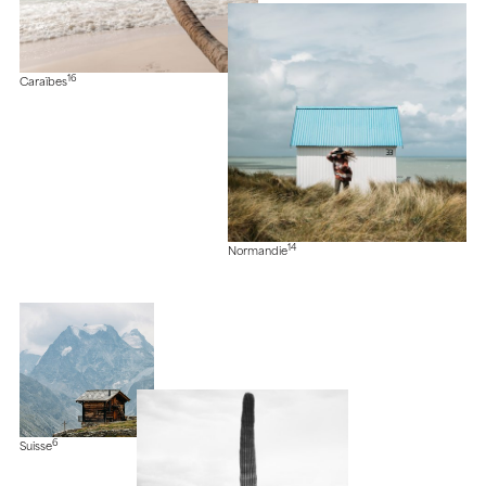
16
Caraïbes
14
Normandie
6
Suisse