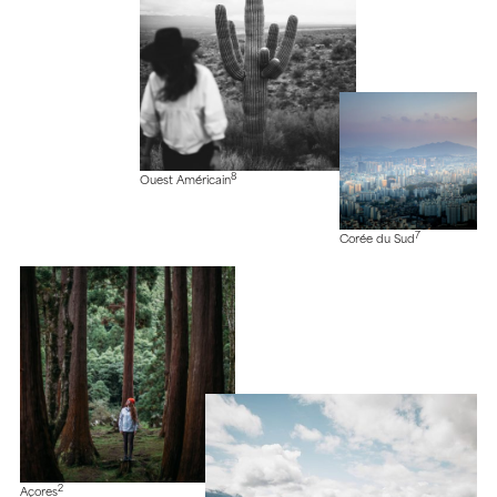
8
Ouest Américain
7
Corée du Sud
2
Açores