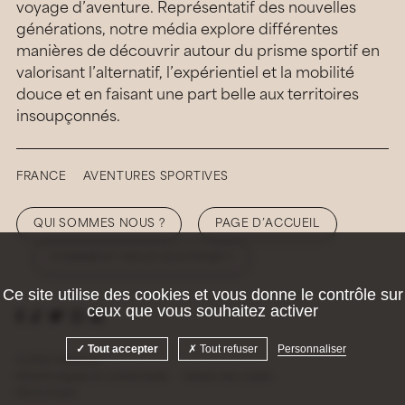
voyage d’aventure. Représentatif des nouvelles
générations, notre média explore différentes
manières de découvrir autour du prisme sportif en
valorisant l’alternatif, l’expérientiel et la mobilité
douce et en faisant une part belle aux territoires
insoupçonnés.
FRANCE
AVENTURES SPORTIVES
QUI SOMMES NOUS ?
PAGE D’ACCUEIL
COMMENT NOUS SOUTENIR ?
Ce site utilise des cookies et vous donne le contrôle sur
ceux que vous souhaitez activer
Tout accepter
Tout refuser
Personnaliser
© 2026 Hellolaroux
Mentions légales et confidentialité
Gestion des cookies
Site by
Krabb