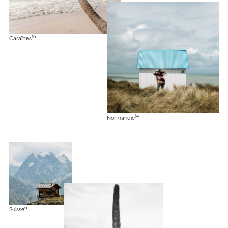
16
Caraïbes
14
Normandie
6
Suisse