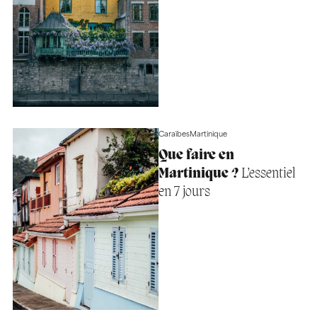
Caraïbes
Martinique
Que faire en
Martinique ?
L’essentiel
en 7 jours