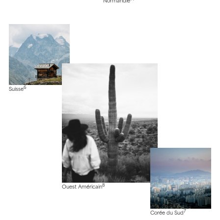
Normandie
6
Suisse
8
Ouest Américain
7
Corée du Sud