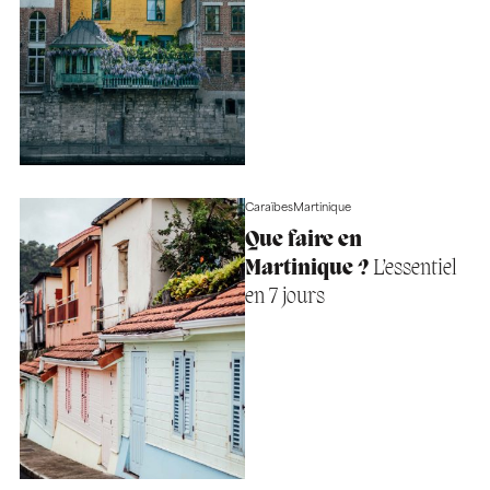
Caraïbes
Martinique
Que faire en
Martinique ?
L’essentiel
en 7 jours