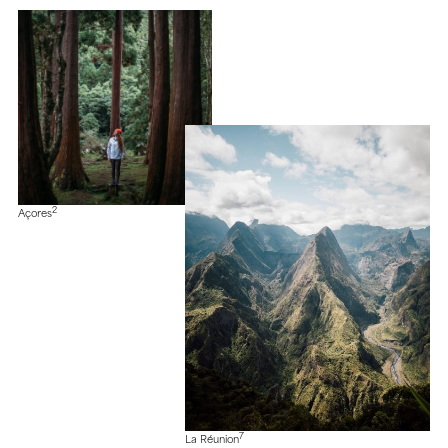
2
Açores
7
La Réunion