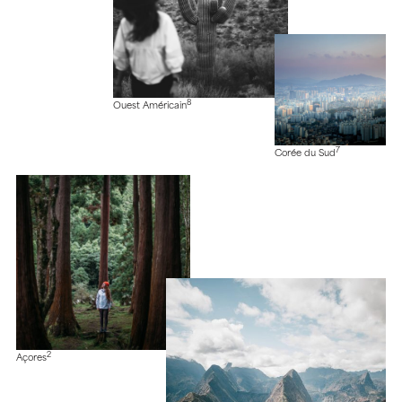
8
Ouest Américain
7
Corée du Sud
2
Açores