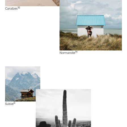
16
Caraïbes
14
Normandie
6
Suisse