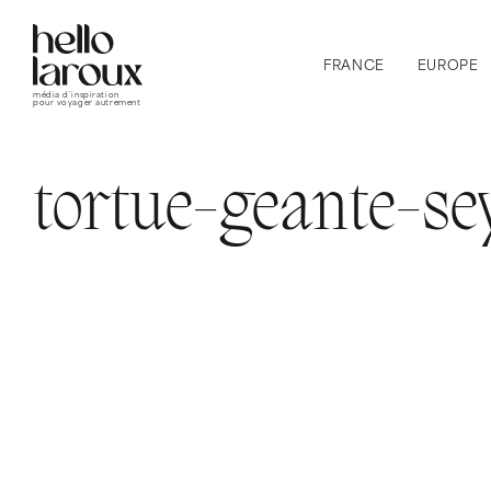
FRANCE
EUROPE
média d’inspiration
pour voyager autrement
tortue-geante-se