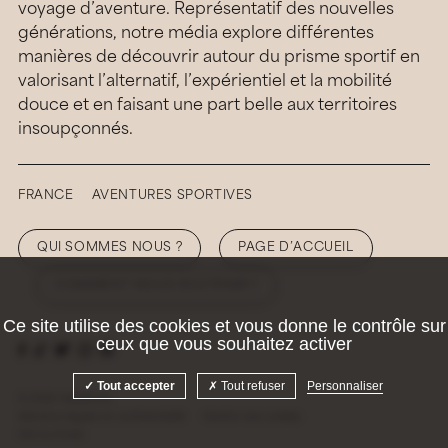
voyage d’aventure. Représentatif des nouvelles
générations, notre média explore différentes
manières de découvrir autour du prisme sportif en
valorisant l’alternatif, l’expérientiel et la mobilité
douce et en faisant une part belle aux territoires
insoupçonnés.
FRANCE
AVENTURES SPORTIVES
QUI SOMMES NOUS ?
PAGE D’ACCUEIL
COMMENT NOUS SOUTENIR ?
Ce site utilise des cookies et vous donne le contrôle sur
ceux que vous souhaitez activer
Tout accepter
Tout refuser
Personnaliser
© 2026 Hellolaroux
Mentions légales et confidentialité
Gestion des cookies
Site by
Krabb