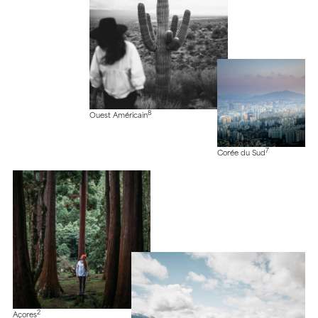
8
Ouest Américain
7
Corée du Sud
2
Açores