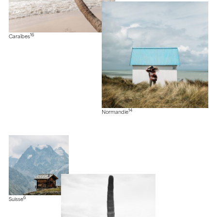
16
Caraïbes
14
Normandie
6
Suisse