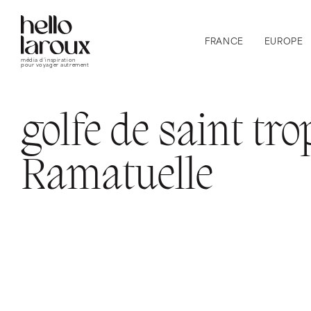
FRANCE
EUROPE
média d’inspiration
pour voyager autrement
golfe de saint tr
Ramatuelle