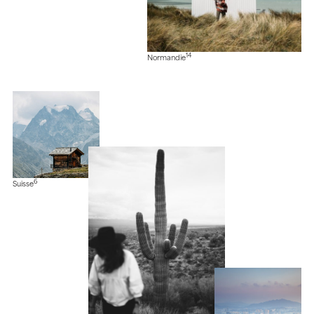
14
Normandie
6
Suisse