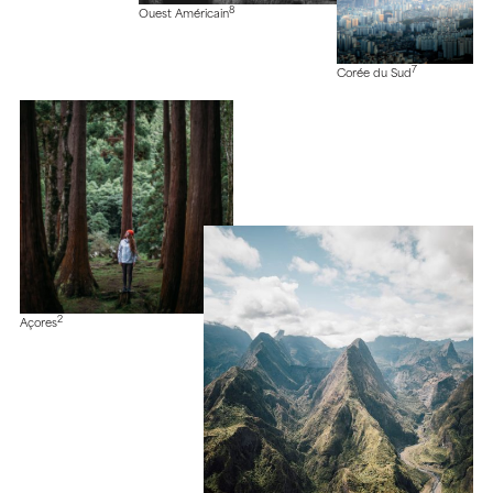
8
Ouest Américain
7
Corée du Sud
2
Açores