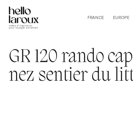
FRANCE
EUROPE
média d’inspiration
pour voyager autrement
GR 120 rando cap
nez sentier du lit