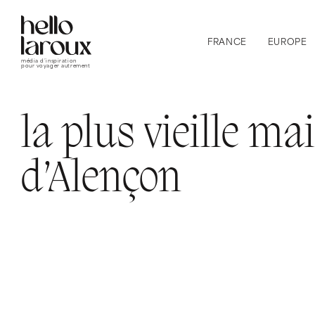
FRANCE
EUROPE
média d’inspiration
pour voyager autrement
la plus vieille ma
d’Alençon