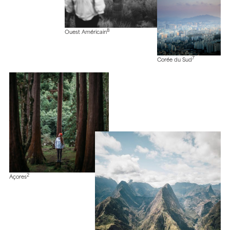
8
Ouest Américain
7
Corée du Sud
2
Açores