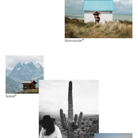
14
Normandie
6
Suisse