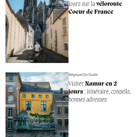
jours sur la
véloroute
Coeur de France
Belgique
City Guide
Visiter
Namur en 2
jours
: itinéraire, conseils,
bonnes adresses