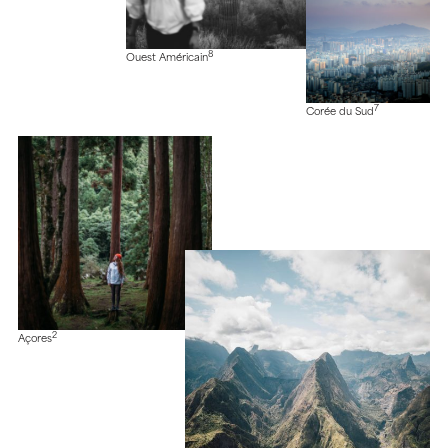
8
Ouest Américain
7
Corée du Sud
2
Açores