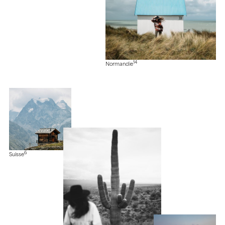
14
Normandie
6
Suisse