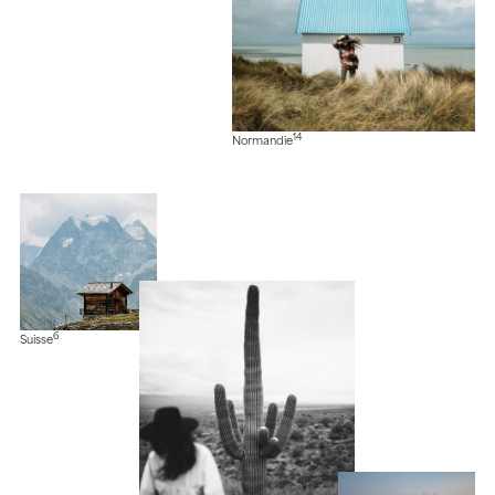
14
Normandie
6
Suisse