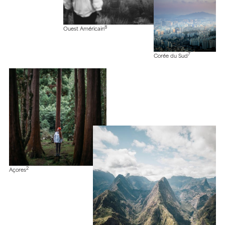
8
Ouest Américain
7
Corée du Sud
2
Açores