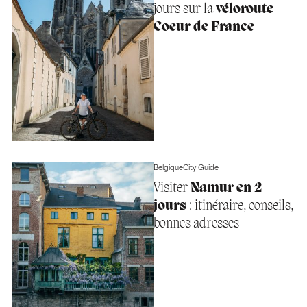
jours sur la
véloroute
Coeur de France
Belgique
City Guide
Visiter
Namur en 2
jours
: itinéraire, conseils,
bonnes adresses