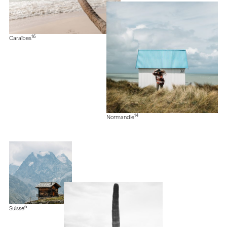
16
Caraïbes
14
Normandie
6
Suisse