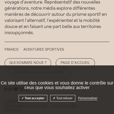
voyage d’aventure. Représentatif des nouvelles
générations, notre média explore différentes
manières de découvrir autour du prisme sportif en
valorisant l’alternatif, l’expérientiel et la mobilité
douce et en faisant une part belle aux territoires
insoupçonnés.
FRANCE
AVENTURES SPORTIVES
QUI SOMMES NOUS ?
PAGE D’ACCUEIL
COMMENT NOUS SOUTENIR ?
Ce site utilise des cookies et vous donne le contrôle sur
ceux que vous souhaitez activer
Tout accepter
Tout refuser
Personnaliser
© 2026 Hellolaroux
Mentions légales et confidentialité
Gestion des cookies
Site by
Krabb