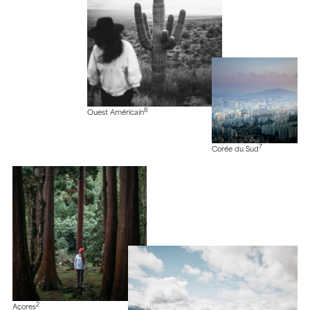
8
Ouest Américain
7
Corée du Sud
2
Açores