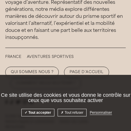
voyage d’aventure. Représentatif des nouvelles
générations, notre média explore différentes
manières de découvrir autour du prisme sportif en
valorisant l’alternatif, l’expérientiel et la mobilité
douce et en faisant une part belle aux territoires
insoupçonnés.
FRANCE
AVENTURES SPORTIVES
QUI SOMMES NOUS ?
PAGE D’ACCUEIL
COMMENT NOUS SOUTENIR ?
Ce site utilise des cookies et vous donne le contrôle sur
ceux que vous souhaitez activer
Tout accepter
Tout refuser
Personnaliser
© 2026 Hellolaroux
Mentions légales et confidentialité
Gestion des cookies
Site by
Krabb