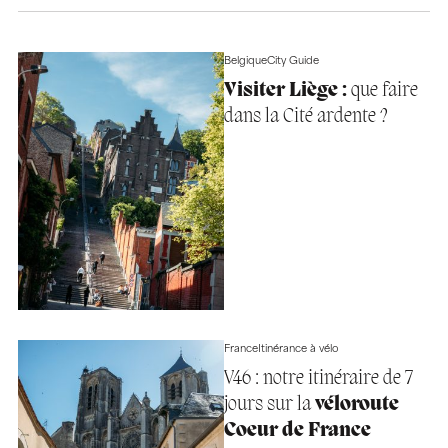
Belgique
City Guide
Visiter Liège :
que faire
dans la Cité ardente ?
France
Itinérance à vélo
V46 : notre itinéraire de 7
jours sur la
véloroute
Coeur de France