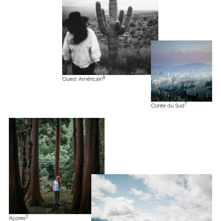
8
Ouest Américain
7
Corée du Sud
2
Açores