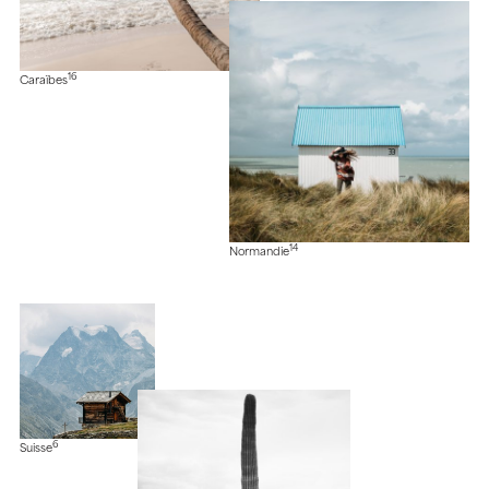
16
Caraïbes
14
Normandie
6
Suisse