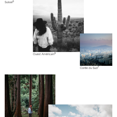
6
Suisse
8
Ouest Américain
7
Corée du Sud