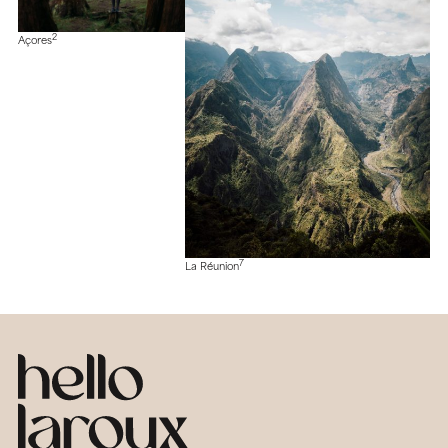
2
Açores
7
La Réunion