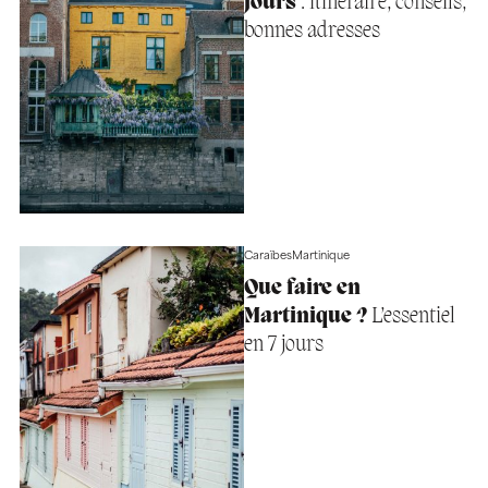
jours
: itinéraire, conseils,
bonnes adresses
Caraïbes
Martinique
Que faire en
Martinique ?
L’essentiel
en 7 jours