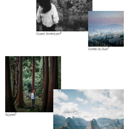
8
Ouest Américain
7
Corée du Sud
2
Açores