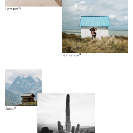
16
Caraïbes
14
Normandie
6
Suisse