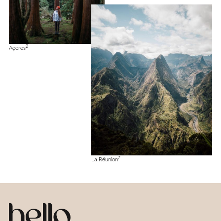
2
Açores
7
La Réunion