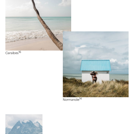
16
Caraïbes
14
Normandie