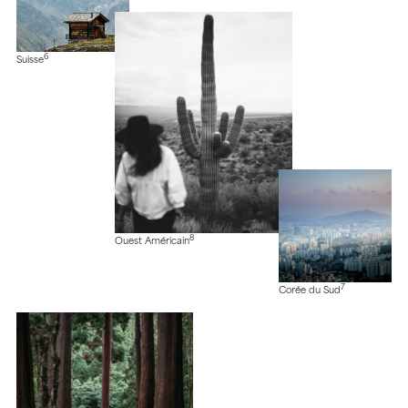
6
Suisse
8
Ouest Américain
7
Corée du Sud