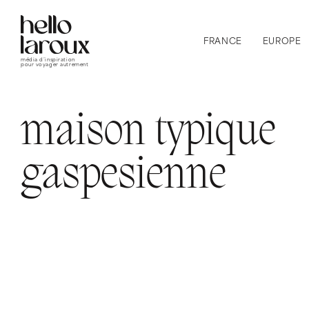
FRANCE
EUROPE
média d’inspiration
pour voyager autrement
maison typique
gaspesienne