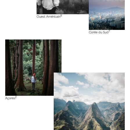
8
Ouest Américain
7
Corée du Sud
2
Açores