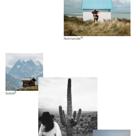
14
Normandie
6
Suisse