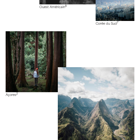
8
Ouest Américain
7
Corée du Sud
2
Açores