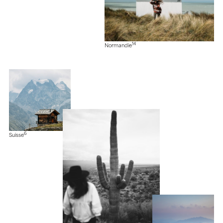
14
Normandie
6
Suisse