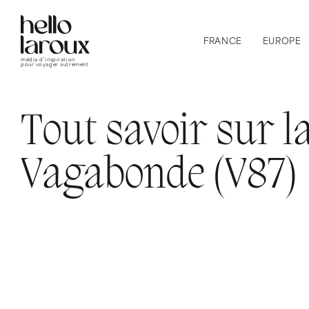
FRANCE
EUROPE
média d’inspiration
pour voyager autrement
Tout savoir sur l
Vagabonde (V87)