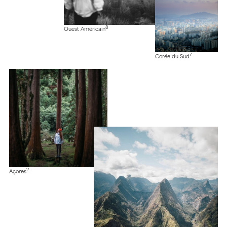
8
Ouest Américain
7
Corée du Sud
2
Açores