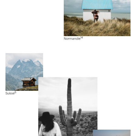
14
Normandie
6
Suisse