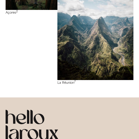
2
Açores
7
La Réunion