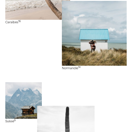
16
Caraïbes
14
Normandie
6
Suisse