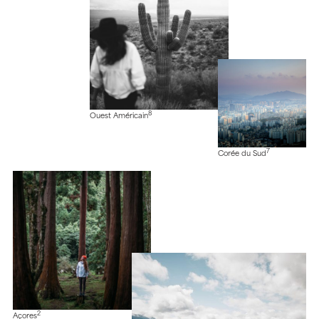
8
Ouest Américain
7
Corée du Sud
2
Açores