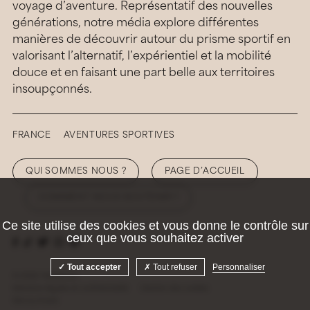
voyage d’aventure. Représentatif des nouvelles
générations, notre média explore différentes
manières de découvrir autour du prisme sportif en
valorisant l’alternatif, l’expérientiel et la mobilité
douce et en faisant une part belle aux territoires
insoupçonnés.
FRANCE
AVENTURES SPORTIVES
QUI SOMMES NOUS ?
PAGE D’ACCUEIL
COMMENT NOUS SOUTENIR ?
Ce site utilise des cookies et vous donne le contrôle sur
ceux que vous souhaitez activer
Tout accepter
Tout refuser
Personnaliser
© 2026 Hellolaroux
Mentions légales et confidentialité
Gestion des cookies
Site by
Krabb