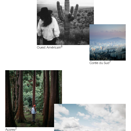
8
Ouest Américain
7
Corée du Sud
2
Açores