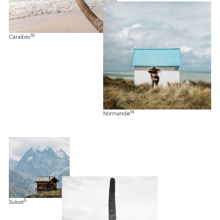
16
Caraïbes
14
Normandie
6
Suisse