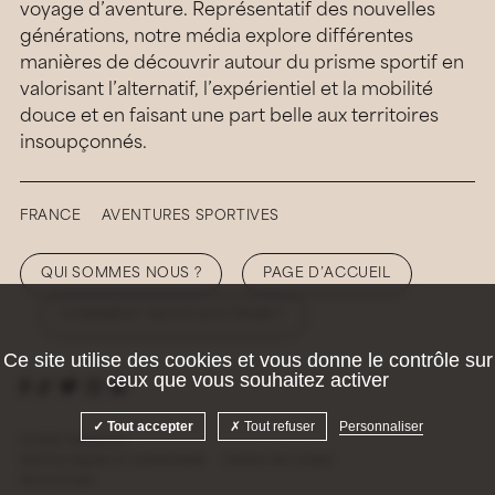
voyage d’aventure. Représentatif des nouvelles
générations, notre média explore différentes
manières de découvrir autour du prisme sportif en
valorisant l’alternatif, l’expérientiel et la mobilité
douce et en faisant une part belle aux territoires
insoupçonnés.
FRANCE
AVENTURES SPORTIVES
QUI SOMMES NOUS ?
PAGE D’ACCUEIL
COMMENT NOUS SOUTENIR ?
Ce site utilise des cookies et vous donne le contrôle sur
ceux que vous souhaitez activer
Tout accepter
Tout refuser
Personnaliser
© 2026 Hellolaroux
Mentions légales et confidentialité
Gestion des cookies
Site by
Krabb