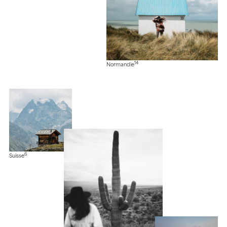
14
Normandie
6
Suisse