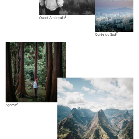
8
Ouest Américain
7
Corée du Sud
2
Açores