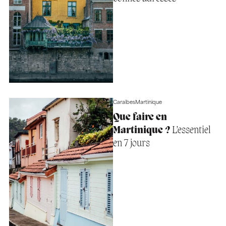
Caraïbes
Martinique
Que faire en
Martinique ?
L’essentiel
en 7 jours