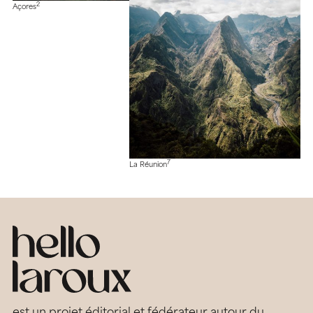
2
Açores
7
La Réunion
est un projet éditorial et fédérateur autour du