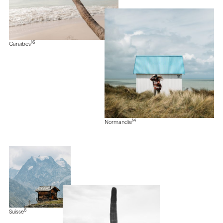
16
Caraïbes
14
Normandie
6
Suisse