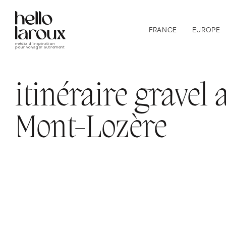
FRANCE
EUROPE
média d’inspiration
pour voyager autrement
itinéraire gravel 
Mont-Lozère