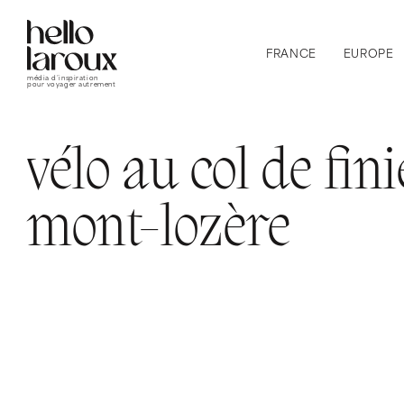
FRANCE
EUROPE
média d’inspiration
pour voyager autrement
vélo au col de fini
mont-lozère