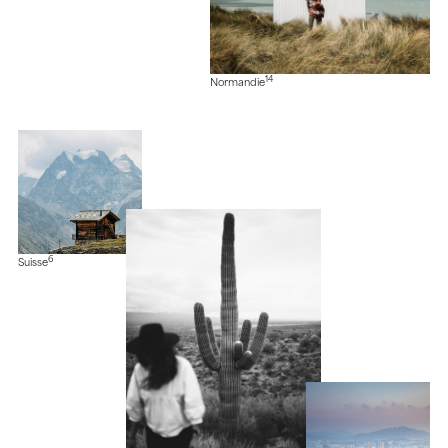
14
Normandie
6
Suisse