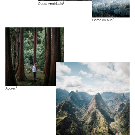
8
Ouest Américain
7
Corée du Sud
2
Açores