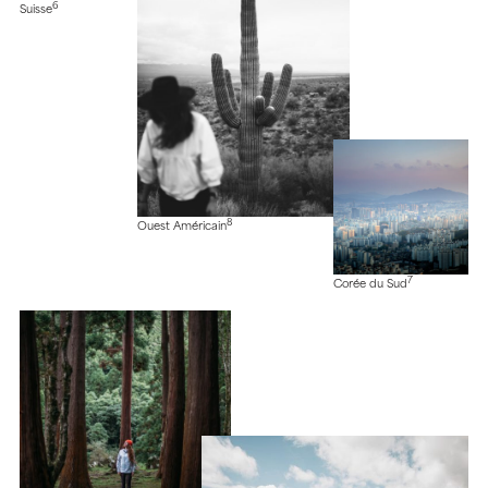
6
Suisse
8
Ouest Américain
7
Corée du Sud