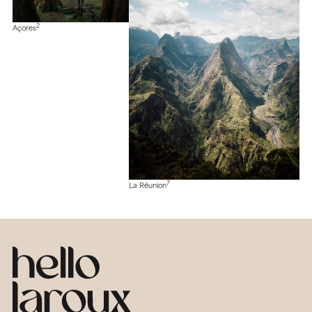
2
Açores
7
La Réunion