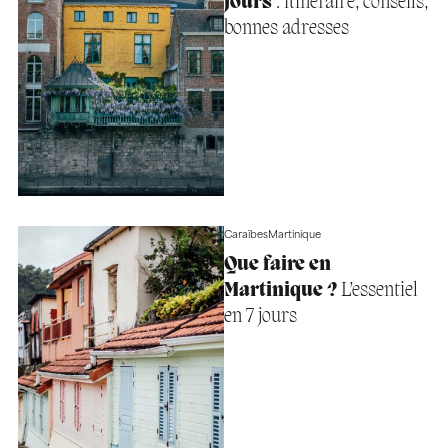
jours
: itinéraire, conseils,
bonnes adresses
Caraïbes
Martinique
Que faire en
Martinique ?
L’essentiel
en 7 jours