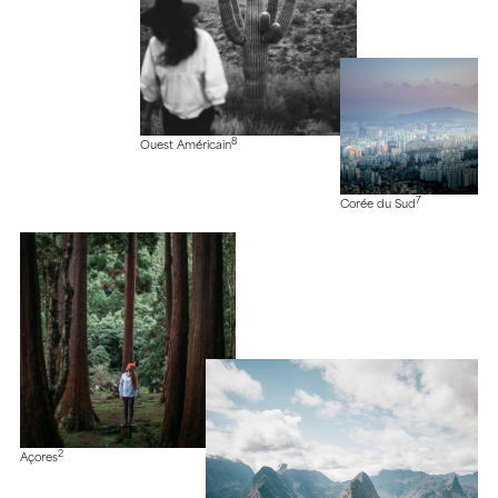
8
Ouest Américain
7
Corée du Sud
2
Açores