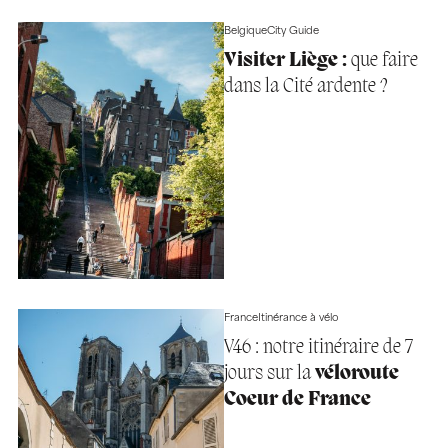
Belgique
City Guide
Visiter Liège :
que faire
dans la Cité ardente ?
France
Itinérance à vélo
V46 : notre itinéraire de 7
jours sur la
véloroute
Coeur de France