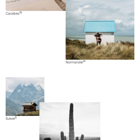
16
Caraïbes
14
Normandie
6
Suisse