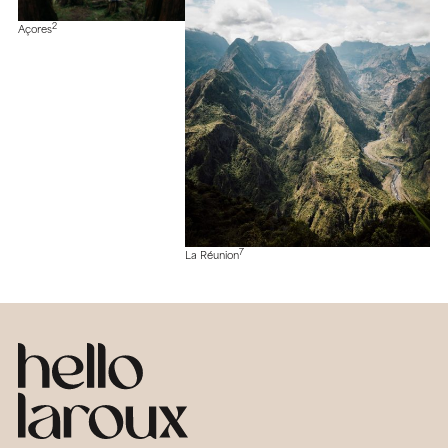
2
Açores
7
La Réunion