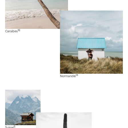
16
Caraïbes
14
Normandie
6
Suisse