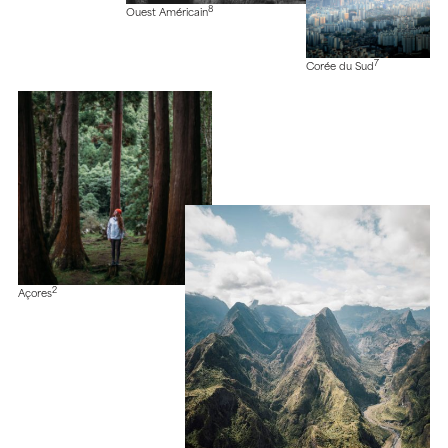
8
Ouest Américain
7
Corée du Sud
2
Açores