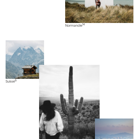
14
Normandie
6
Suisse