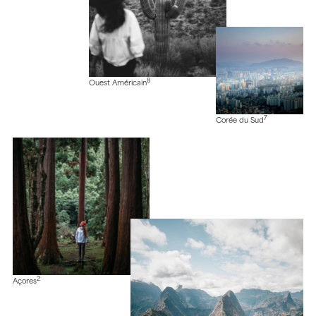
8
Ouest Américain
7
Corée du Sud
2
Açores