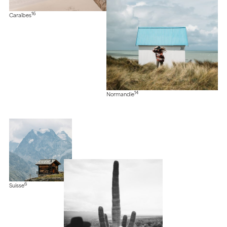
16
Caraïbes
14
Normandie
6
Suisse