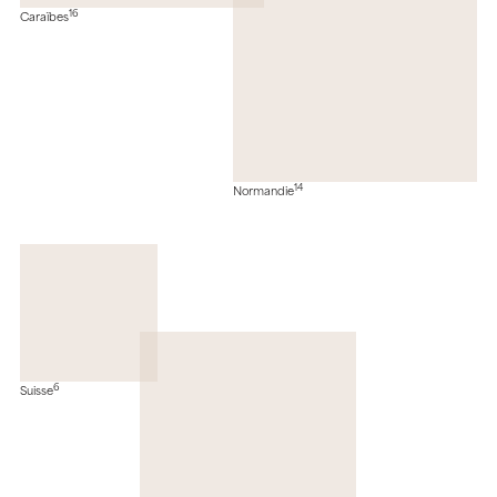
16
Caraïbes
14
Normandie
6
Suisse