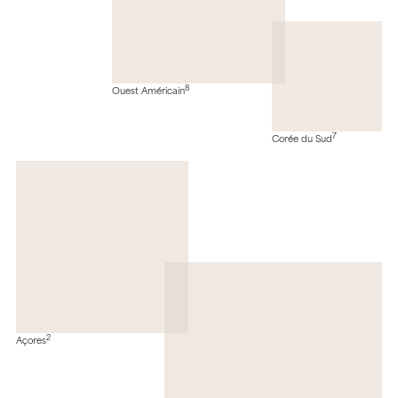
8
Ouest Américain
7
Corée du Sud
2
Açores