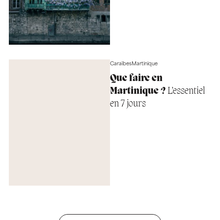
Caraïbes
Martinique
Que faire en
Martinique ?
L’essentiel
en 7 jours