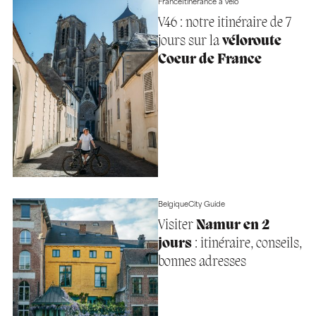
France
Itinérance à vélo
V46 : notre itinéraire de 7
jours sur la
véloroute
Coeur de France
Belgique
City Guide
Visiter
Namur en 2
jours
: itinéraire, conseils,
bonnes adresses