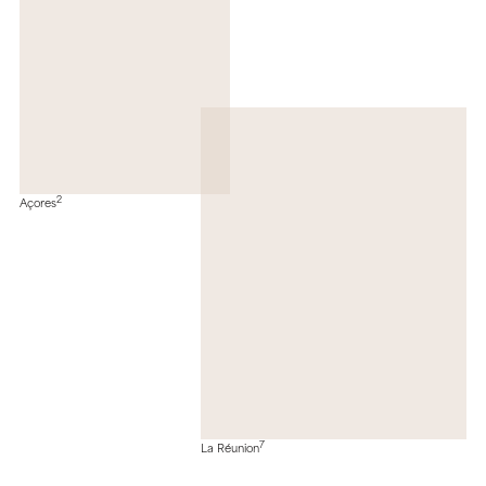
2
Açores
7
La Réunion