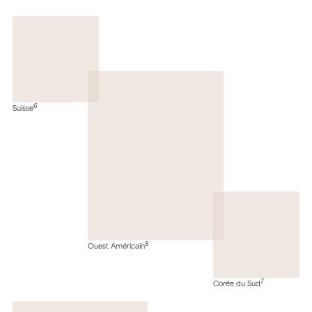
6
Suisse
8
Ouest Américain
7
Corée du Sud