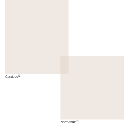
16
Caraïbes
14
Normandie