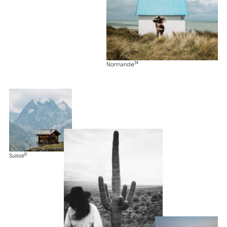
14
Normandie
6
Suisse