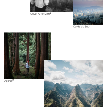
8
Ouest Américain
7
Corée du Sud
2
Açores