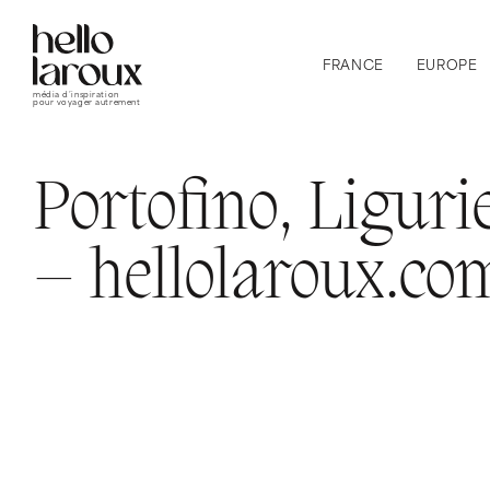
FRANCE
EUROPE
média d’inspiration
pour voyager autrement
Portofino, Ligurie
– hellolaroux.co